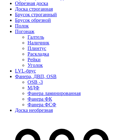
Обрезная доска
Доска строганная
Брусок строганный
Брусок обрезной
Полок
Погонаж
Галтель
Наличник
Плинтус
Раскладка
Рейки
Уголок
LVL-брус
Фанера, ДВП, OSB
OSB -3
МДФ
Фанера ламинированная
Фанера ФК
Фанера ФСФ
Доска необрезная