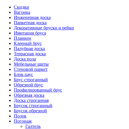
Скидки
Вагонка
Инженерная доска
Паркетная доска
Декоративные бруски и рейки
Имитация бруса
Планкен
Клееный брус
Палубная доска
Террасная доска
Доска пола
Мебельные щиты
Стеновой паркет
Блок-хаус
Брус строганный
Обрезной брус
Профилированный брус
Обрезная доска
Доска строганная
Брусок строганный
Брусок обрезной
Полок
Погонаж
Галтель