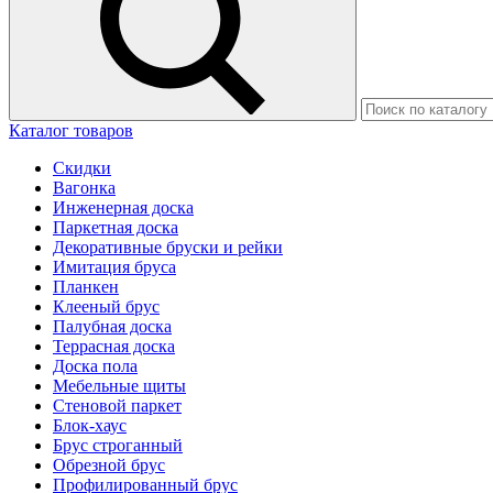
Каталог товаров
Скидки
Вагонка
Инженерная доска
Паркетная доска
Декоративные бруски и рейки
Имитация бруса
Планкен
Клееный брус
Палубная доска
Террасная доска
Доска пола
Мебельные щиты
Стеновой паркет
Блок-хаус
Брус строганный
Обрезной брус
Профилированный брус