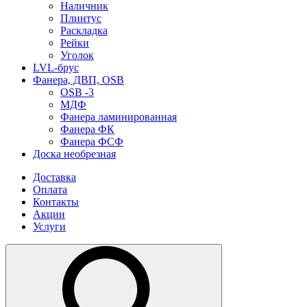
Наличник
Плинтус
Раскладка
Рейки
Уголок
LVL-брус
Фанера, ДВП, OSB
OSB -3
МДФ
Фанера ламинированная
Фанера ФК
Фанера ФСФ
Доска необрезная
Доставка
Оплата
Контакты
Акции
Услуги