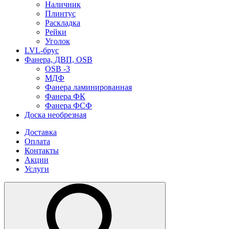
Наличник
Плинтус
Раскладка
Рейки
Уголок
LVL-брус
Фанера, ДВП, OSB
OSB -3
МДФ
Фанера ламинированная
Фанера ФК
Фанера ФСФ
Доска необрезная
Доставка
Оплата
Контакты
Акции
Услуги