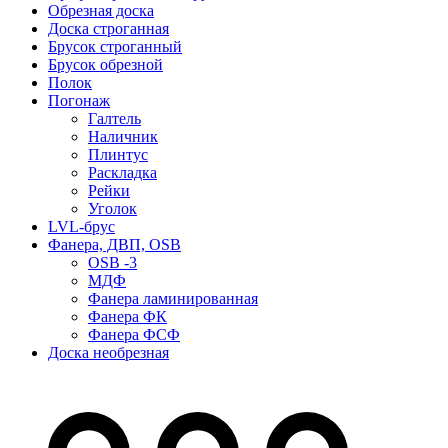
Обрезная доска
Доска строганная
Брусок строганный
Брусок обрезной
Полок
Погонаж
Галтель
Наличник
Плинтус
Раскладка
Рейки
Уголок
LVL-брус
Фанера, ДВП, OSB
OSB -3
МДФ
Фанера ламинированная
Фанера ФК
Фанера ФСФ
Доска необрезная