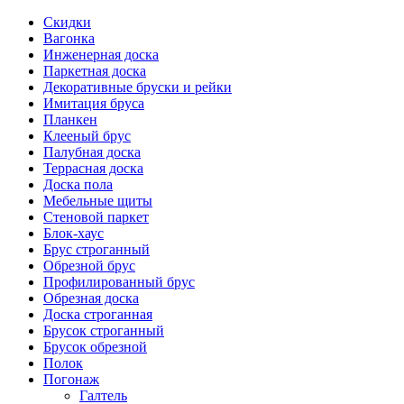
Скидки
Вагонка
Инженерная доска
Паркетная доска
Декоративные бруски и рейки
Имитация бруса
Планкен
Клееный брус
Палубная доска
Террасная доска
Доска пола
Мебельные щиты
Стеновой паркет
Блок-хаус
Брус строганный
Обрезной брус
Профилированный брус
Обрезная доска
Доска строганная
Брусок строганный
Брусок обрезной
Полок
Погонаж
Галтель