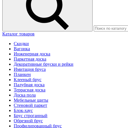
Каталог товаров
Скидки
Вагонка
Инженерная доска
Паркетная доска
Декоративные бруски и рейки
Имитация бруса
Планкен
Клееный брус
Палубная доска
Террасная доска
Доска пола
Мебельные щиты
Стеновой паркет
Блок-хаус
Брус строганный
Обрезной брус
Профилированный брус