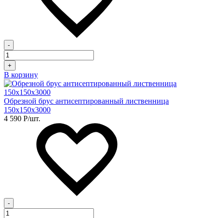
-
+
В корзину
Обрезной брус антисептированный лиственница
150х150х3000
4 590
Р
/шт.
-