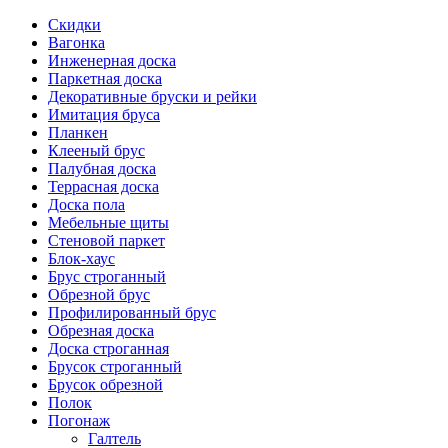
Скидки
Вагонка
Инженерная доска
Паркетная доска
Декоративные бруски и рейки
Имитация бруса
Планкен
Клееный брус
Палубная доска
Террасная доска
Доска пола
Мебельные щиты
Стеновой паркет
Блок-хаус
Брус строганный
Обрезной брус
Профилированный брус
Обрезная доска
Доска строганная
Брусок строганный
Брусок обрезной
Полок
Погонаж
Галтель