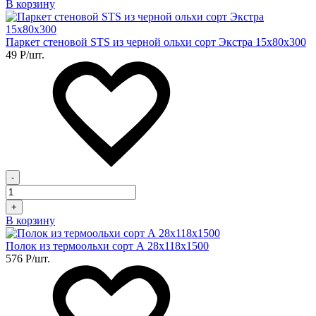
В корзину
Паркет стеновой STS из черной ольхи сорт Экстра 15х80х300
49
Р
/шт.
-
+
В корзину
Полок из термоольхи сорт А 28х118х1500
576
Р
/шт.