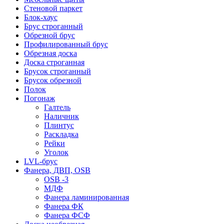
Стеновой паркет
Блок-хаус
Брус строганный
Обрезной брус
Профилированный брус
Обрезная доска
Доска строганная
Брусок строганный
Брусок обрезной
Полок
Погонаж
Галтель
Наличник
Плинтус
Раскладка
Рейки
Уголок
LVL-брус
Фанера, ДВП, OSB
OSB -3
МДФ
Фанера ламинированная
Фанера ФК
Фанера ФСФ