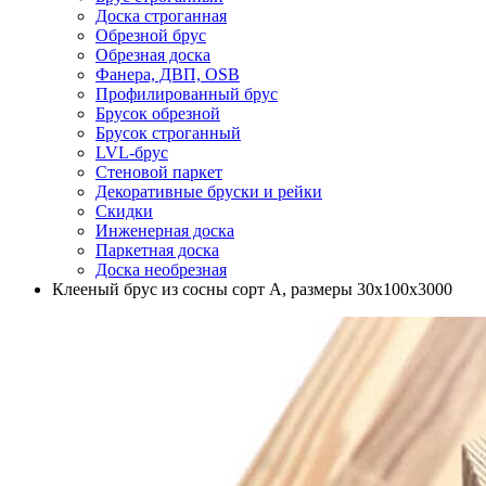
Доска строганная
Обрезной брус
Обрезная доска
Фанера, ДВП, OSB
Профилированный брус
Брусок обрезной
Брусок строганный
LVL-брус
Стеновой паркет
Декоративные бруски и рейки
Скидки
Инженерная доска
Паркетная доска
Доска необрезная
Клееный брус из сосны сорт А, размеры 30х100х3000