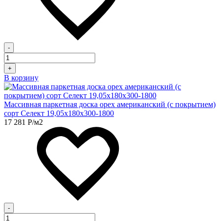
-
+
В корзину
Массивная паркетная доска орех американский (с покрытием)
сорт Селект 19,05х180х300-1800
17 281
Р
/м2
-