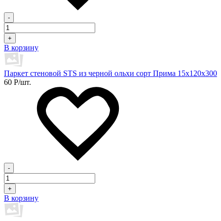
-
+
В корзину
Паркет стеновой STS из черной ольхи сорт Прима 15х120х300
60
Р
/шт.
-
+
В корзину