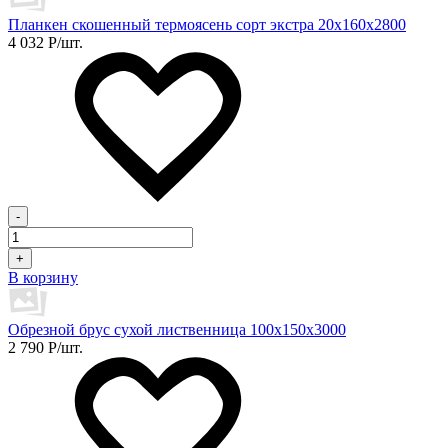
Планкен скошенный термоясень сорт экстра 20х160х2800
4 032
Р
/шт.
-
+
В корзину
Обрезной брус сухой лиственница 100х150х3000
2 790
Р
/шт.