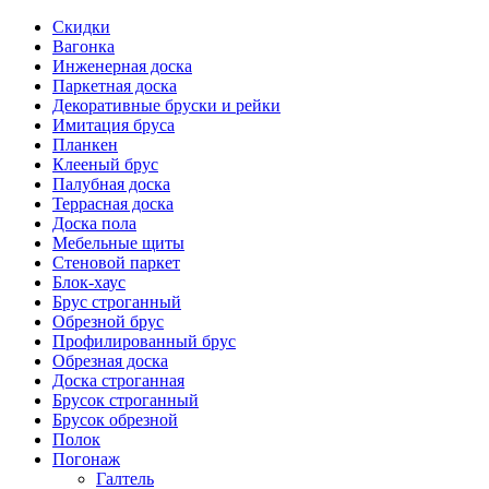
Скидки
Вагонка
Инженерная доска
Паркетная доска
Декоративные бруски и рейки
Имитация бруса
Планкен
Клееный брус
Палубная доска
Террасная доска
Доска пола
Мебельные щиты
Стеновой паркет
Блок-хаус
Брус строганный
Обрезной брус
Профилированный брус
Обрезная доска
Доска строганная
Брусок строганный
Брусок обрезной
Полок
Погонаж
Галтель