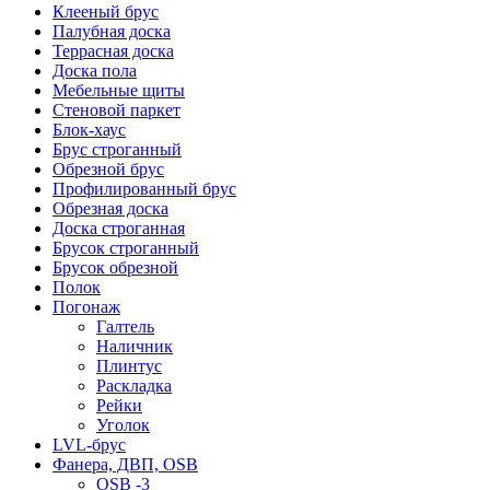
Клееный брус
Палубная доска
Террасная доска
Доска пола
Мебельные щиты
Стеновой паркет
Блок-хаус
Брус строганный
Обрезной брус
Профилированный брус
Обрезная доска
Доска строганная
Брусок строганный
Брусок обрезной
Полок
Погонаж
Галтель
Наличник
Плинтус
Раскладка
Рейки
Уголок
LVL-брус
Фанера, ДВП, OSB
OSB -3