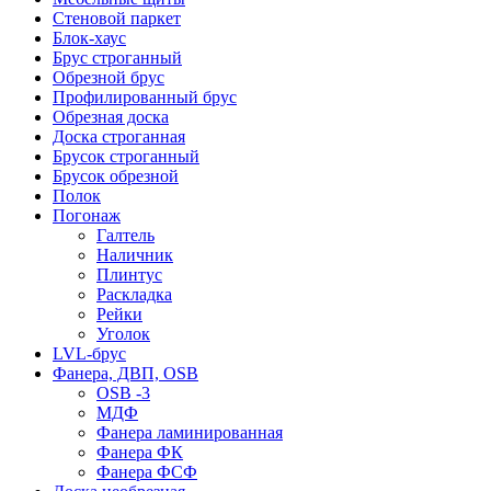
Стеновой паркет
Блок-хаус
Брус строганный
Обрезной брус
Профилированный брус
Обрезная доска
Доска строганная
Брусок строганный
Брусок обрезной
Полок
Погонаж
Галтель
Наличник
Плинтус
Раскладка
Рейки
Уголок
LVL-брус
Фанера, ДВП, OSB
OSB -3
МДФ
Фанера ламинированная
Фанера ФК
Фанера ФСФ