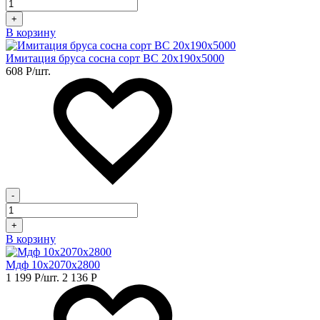
+
В корзину
Имитация бруса сосна сорт BC 20х190х5000
608
Р
/шт.
-
+
В корзину
Мдф 10х2070х2800
1 199
Р
/шт.
2 136
Р