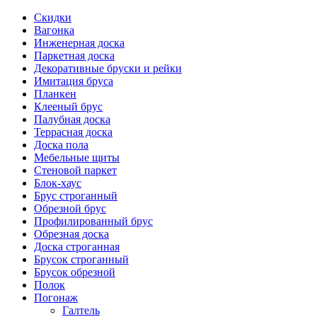
Скидки
Вагонка
Инженерная доска
Паркетная доска
Декоративные бруски и рейки
Имитация бруса
Планкен
Клееный брус
Палубная доска
Террасная доска
Доска пола
Мебельные щиты
Стеновой паркет
Блок-хаус
Брус строганный
Обрезной брус
Профилированный брус
Обрезная доска
Доска строганная
Брусок строганный
Брусок обрезной
Полок
Погонаж
Галтель