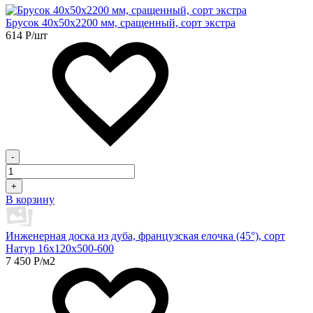
Брусок 40х50х2200 мм, сращенный, сорт экстра
614
Р
/шт
-
+
В корзину
Инженерная доска из дуба, французская елочка (45°), сорт
Натур 16х120х500-600
7 450
Р
/м2