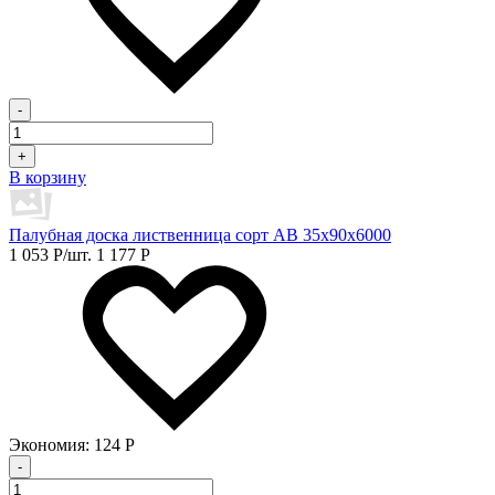
-
+
В корзину
Палубная доска лиственница сорт АB 35х90х6000
1 053
Р
/шт.
1 177
Р
Экономия:
124
Р
-