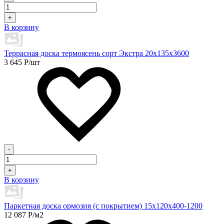
+
В корзину
Террасная доска термоясень сорт Экстра 20х135х3600
3 645
Р
/шт
-
+
В корзину
Паркетная доска ормозия (с покрытием) 15х120х400-1200
12 087
Р
/м2