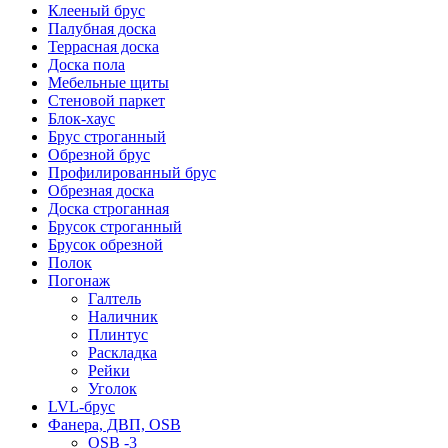
Клееный брус
Палубная доска
Террасная доска
Доска пола
Мебельные щиты
Стеновой паркет
Блок-хаус
Брус строганный
Обрезной брус
Профилированный брус
Обрезная доска
Доска строганная
Брусок строганный
Брусок обрезной
Полок
Погонаж
Галтель
Наличник
Плинтус
Раскладка
Рейки
Уголок
LVL-брус
Фанера, ДВП, OSB
OSB -3