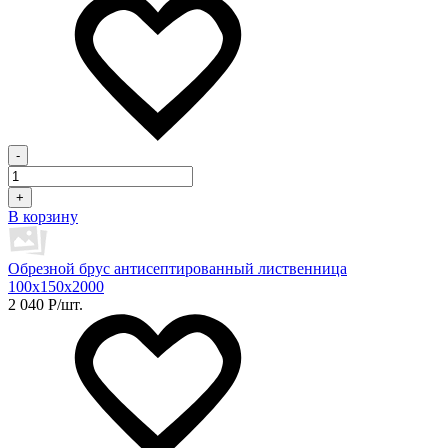
-
+
В корзину
Обрезной брус антисептированный лиственница
100х150х2000
2 040
Р
/шт.