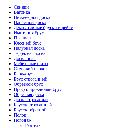
Скидки
Вагонка
Инженерная доска
Паркетная доска
Декоративные бруски и рейки
Имитация бруса
Планкен
Клееный брус
Палубная доска
Террасная доска
Доска пола
Мебельные щиты
Стеновой паркет
Блок-хаус
Брус строганный
Обрезной брус
Профилированный брус
Обрезная доска
Доска строганная
Брусок строганный
Брусок обрезной
Полок
Погонаж
Галтель