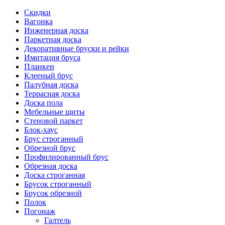
Скидки
Вагонка
Инженерная доска
Паркетная доска
Декоративные бруски и рейки
Имитация бруса
Планкен
Клееный брус
Палубная доска
Террасная доска
Доска пола
Мебельные щиты
Стеновой паркет
Блок-хаус
Брус строганный
Обрезной брус
Профилированный брус
Обрезная доска
Доска строганная
Брусок строганный
Брусок обрезной
Полок
Погонаж
Галтель