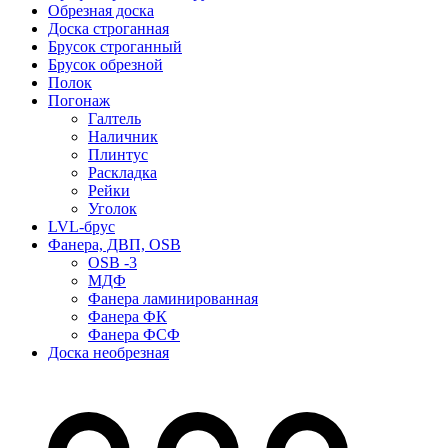
Обрезная доска
Доска строганная
Брусок строганный
Брусок обрезной
Полок
Погонаж
Галтель
Наличник
Плинтус
Раскладка
Рейки
Уголок
LVL-брус
Фанера, ДВП, OSB
OSB -3
МДФ
Фанера ламинированная
Фанера ФК
Фанера ФСФ
Доска необрезная