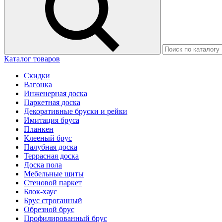
Каталог товаров
Скидки
Вагонка
Инженерная доска
Паркетная доска
Декоративные бруски и рейки
Имитация бруса
Планкен
Клееный брус
Палубная доска
Террасная доска
Доска пола
Мебельные щиты
Стеновой паркет
Блок-хаус
Брус строганный
Обрезной брус
Профилированный брус