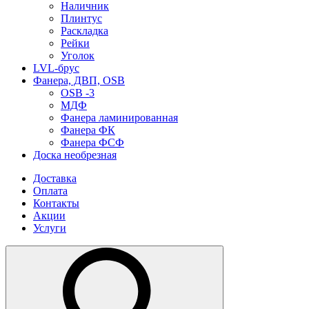
Наличник
Плинтус
Раскладка
Рейки
Уголок
LVL-брус
Фанера, ДВП, OSB
OSB -3
МДФ
Фанера ламинированная
Фанера ФК
Фанера ФСФ
Доска необрезная
Доставка
Оплата
Контакты
Акции
Услуги