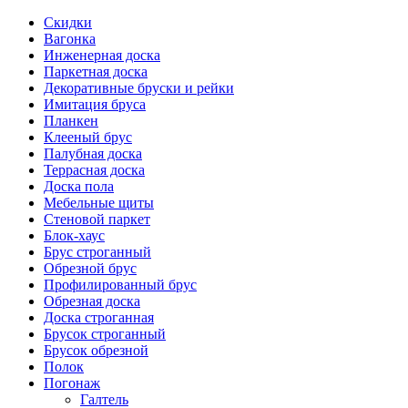
Скидки
Вагонка
Инженерная доска
Паркетная доска
Декоративные бруски и рейки
Имитация бруса
Планкен
Клееный брус
Палубная доска
Террасная доска
Доска пола
Мебельные щиты
Стеновой паркет
Блок-хаус
Брус строганный
Обрезной брус
Профилированный брус
Обрезная доска
Доска строганная
Брусок строганный
Брусок обрезной
Полок
Погонаж
Галтель