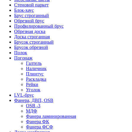
Стеновой паркет
Блок-хаус
Брус строганный
Обрезной брус
Профилированный брус
Обрезная доска
Доска строганная
Брусок строганный
Брусок обрезной
Полок
Погонаж
Галтель
Наличник
Плинтус
Раскладка
Рейки
Уголок
LVL-брус
Фанера, ДВП, OSB
OSB -3
МДФ
Фанера ламинированная
Фанера ФК
Фанера ФСФ