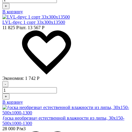
+
В корзину
LVL-брус 1 сорт 33х300х13500
11 825
Р
/шт.
13 567
Р
Экономия:
1 742
Р
-
+
В корзину
ƒоска необрезна¤ естественной влажности из липы, 30х150-
500х1000-1300
28 000
Р
/м3