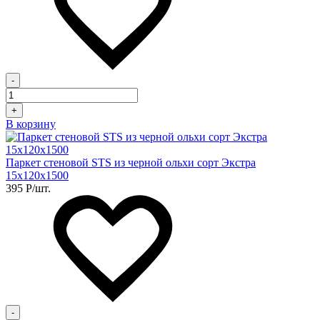
-
+
В корзину
Паркет стеновой STS из черной ольхи сорт Экстра
15х120х1500
395
Р
/шт.
-