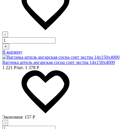
-
+
В корзину
Вагонка штиль ангарская сосна сорт экстра 14х150х4000
1 221
Р
/шт.
1 378
Р
Экономия:
157
Р
-