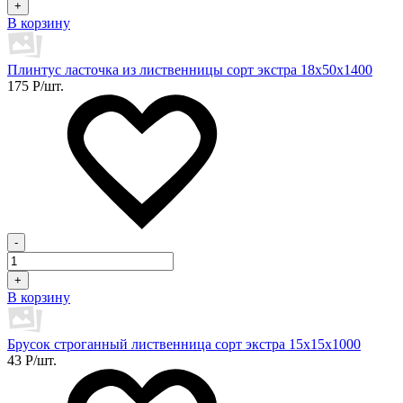
+
В корзину
Плинтус ласточка из лиственницы сорт экстра 18х50х1400
175
Р
/шт.
-
+
В корзину
Брусок строганный лиственница сорт экстра 15х15х1000
43
Р
/шт.