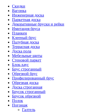
Скидки
Вагонка
Инженерная доска
Паркетная доска
Декоративные бруски и рейки
Имитация бруса
Планкен
Клееный брус
Палубная доска
Террасная доска
Доска пола
Мебельные щиты
Стеновой паркет
Блок-хаус
Брус строганный
Обрезной брус
Профилированный брус
Обрезная доска
Доска строганная
Брусок строганный
Брусок обрезной
Полок
Погонаж
Галтель