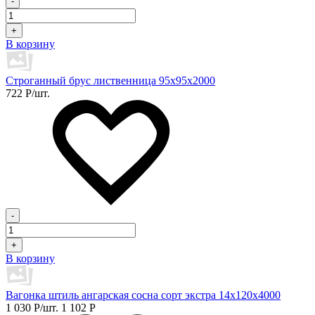
-
+
В корзину
Строганный брус лиственница 95х95х2000
722
Р
/шт.
-
+
В корзину
Вагонка штиль ангарская сосна сорт экстра 14х120х4000
1 030
Р
/шт.
1 102
Р