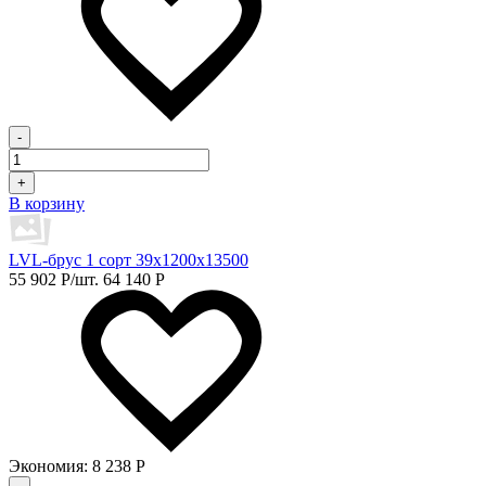
-
+
В корзину
LVL-брус 1 сорт 39х1200х13500
55 902
Р
/шт.
64 140
Р
Экономия:
8 238
Р