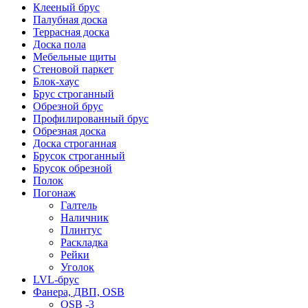
Клееный брус
Палубная доска
Террасная доска
Доска пола
Мебельные щиты
Стеновой паркет
Блок-хаус
Брус строганный
Обрезной брус
Профилированный брус
Обрезная доска
Доска строганная
Брусок строганный
Брусок обрезной
Полок
Погонаж
Галтель
Наличник
Плинтус
Раскладка
Рейки
Уголок
LVL-брус
Фанера, ДВП, OSB
OSB -3