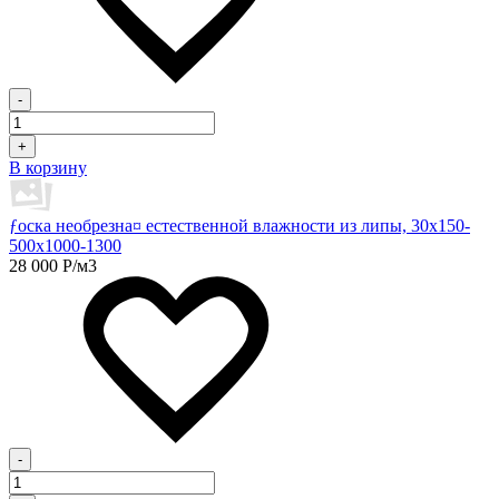
-
+
В корзину
ƒоска необрезна¤ естественной влажности из липы, 30х150-
500х1000-1300
28 000
Р
/м3
-