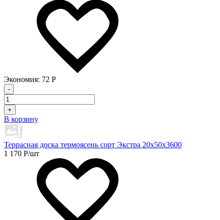
Экономия:
72
Р
-
+
В корзину
Террасная доска термоясень сорт Экстра 20х50х3600
1 170
Р
/шт