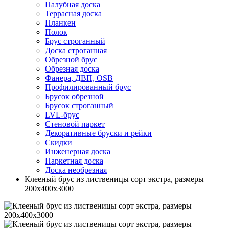
Палубная доска
Террасная доска
Планкен
Полок
Брус строганный
Доска строганная
Обрезной брус
Обрезная доска
Фанера, ДВП, OSB
Профилированный брус
Брусок обрезной
Брусок строганный
LVL-брус
Стеновой паркет
Декоративные бруски и рейки
Скидки
Инженерная доска
Паркетная доска
Доска необрезная
Клееный брус из лиственицы сорт экстра, размеры
200х400х3000