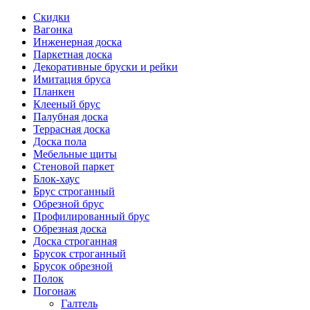
Скидки
Вагонка
Инженерная доска
Паркетная доска
Декоративные бруски и рейки
Имитация бруса
Планкен
Клееный брус
Палубная доска
Террасная доска
Доска пола
Мебельные щиты
Стеновой паркет
Блок-хаус
Брус строганный
Обрезной брус
Профилированный брус
Обрезная доска
Доска строганная
Брусок строганный
Брусок обрезной
Полок
Погонаж
Галтель