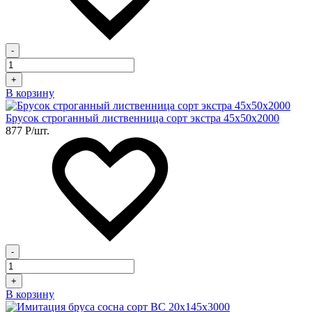
-
+
В корзину
Брусок строганный лиственница сорт экстра 45х50х2000
877
Р
/шт.
-
+
В корзину