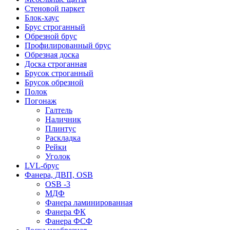
Стеновой паркет
Блок-хаус
Брус строганный
Обрезной брус
Профилированный брус
Обрезная доска
Доска строганная
Брусок строганный
Брусок обрезной
Полок
Погонаж
Галтель
Наличник
Плинтус
Раскладка
Рейки
Уголок
LVL-брус
Фанера, ДВП, OSB
OSB -3
МДФ
Фанера ламинированная
Фанера ФК
Фанера ФСФ