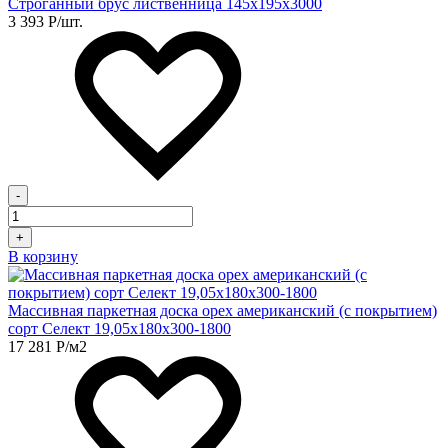
Строганный брус лиственница 145х195х3000
3 393
Р
/шт.
-
+
В корзину
Массивная паркетная доска орех американский (с покрытием)
сорт Селект 19,05х180х300-1800
17 281
Р
/м2