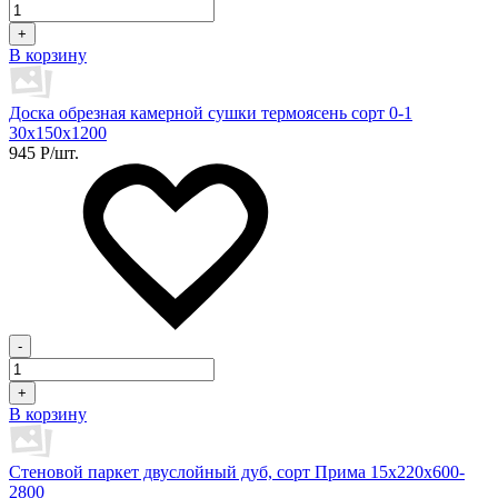
+
В корзину
Доска обрезная камерной сушки термоясень сорт 0-1
30х150х1200
945
Р
/шт.
-
+
В корзину
Стеновой паркет двуслойный дуб, сорт Прима 15х220х600-
2800