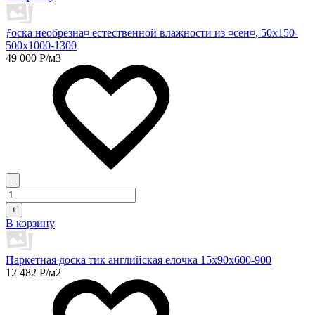
ƒоска необрезна¤ естественной влажности из ¤сен¤, 50х150-
500х1000-1300
49 000
Р
/м3
-
+
В корзину
Паркетная доска тик английская елочка 15х90х600-900
12 482
Р
/м2