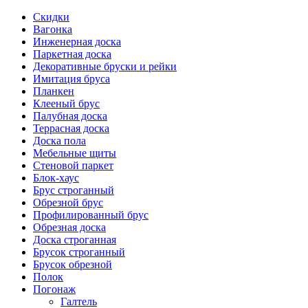
Скидки
Вагонка
Инженерная доска
Паркетная доска
Декоративные бруски и рейки
Имитация бруса
Планкен
Клееный брус
Палубная доска
Террасная доска
Доска пола
Мебельные щиты
Стеновой паркет
Блок-хаус
Брус строганный
Обрезной брус
Профилированный брус
Обрезная доска
Доска строганная
Брусок строганный
Брусок обрезной
Полок
Погонаж
Галтель