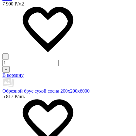
7 900
Р
/м2
-
+
В корзину
Обрезной брус сухой сосна 200х200х6000
5 817
Р
/шт.