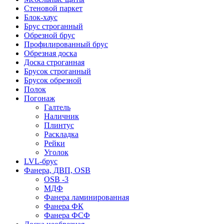
Стеновой паркет
Блок-хаус
Брус строганный
Обрезной брус
Профилированный брус
Обрезная доска
Доска строганная
Брусок строганный
Брусок обрезной
Полок
Погонаж
Галтель
Наличник
Плинтус
Раскладка
Рейки
Уголок
LVL-брус
Фанера, ДВП, OSB
OSB -3
МДФ
Фанера ламинированная
Фанера ФК
Фанера ФСФ