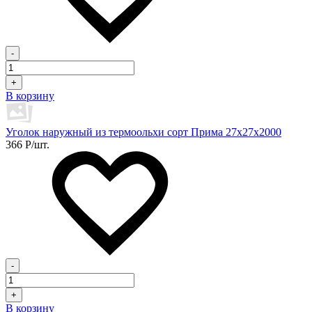
-
+
В корзину
Уголок наружный из термоольхи сорт Прима 27х27х2000
366
Р
/шт.
-
+
В корзину