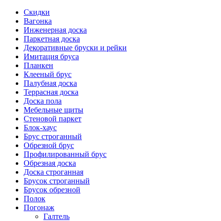
Скидки
Вагонка
Инженерная доска
Паркетная доска
Декоративные бруски и рейки
Имитация бруса
Планкен
Клееный брус
Палубная доска
Террасная доска
Доска пола
Мебельные щиты
Стеновой паркет
Блок-хаус
Брус строганный
Обрезной брус
Профилированный брус
Обрезная доска
Доска строганная
Брусок строганный
Брусок обрезной
Полок
Погонаж
Галтель