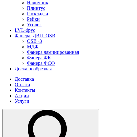
Наличник
Плинтус
Раскладка
Рейки
Уголок
LVL-брус
Фанера, ДВП, OSB
OSB -3
МДФ
Фанера ламинированная
Фанера ФК
Фанера ФСФ
Доска необрезная
Доставка
Оплата
Контакты
Акции
Услуги