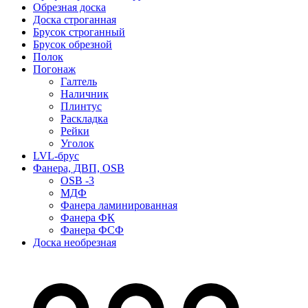
Обрезная доска
Доска строганная
Брусок строганный
Брусок обрезной
Полок
Погонаж
Галтель
Наличник
Плинтус
Раскладка
Рейки
Уголок
LVL-брус
Фанера, ДВП, OSB
OSB -3
МДФ
Фанера ламинированная
Фанера ФК
Фанера ФСФ
Доска необрезная