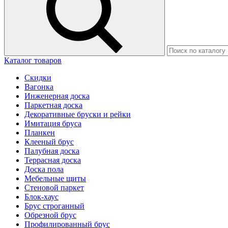
Каталог товаров
Скидки
Вагонка
Инженерная доска
Паркетная доска
Декоративные бруски и рейки
Имитация бруса
Планкен
Клееный брус
Палубная доска
Террасная доска
Доска пола
Мебельные щиты
Стеновой паркет
Блок-хаус
Брус строганный
Обрезной брус
Профилированный брус