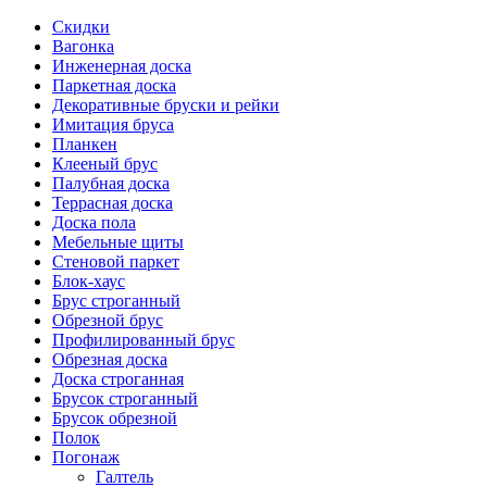
Скидки
Вагонка
Инженерная доска
Паркетная доска
Декоративные бруски и рейки
Имитация бруса
Планкен
Клееный брус
Палубная доска
Террасная доска
Доска пола
Мебельные щиты
Стеновой паркет
Блок-хаус
Брус строганный
Обрезной брус
Профилированный брус
Обрезная доска
Доска строганная
Брусок строганный
Брусок обрезной
Полок
Погонаж
Галтель