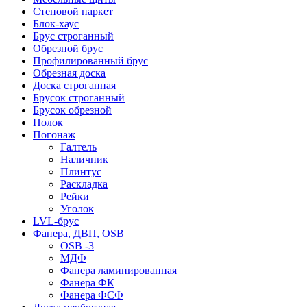
Стеновой паркет
Блок-хаус
Брус строганный
Обрезной брус
Профилированный брус
Обрезная доска
Доска строганная
Брусок строганный
Брусок обрезной
Полок
Погонаж
Галтель
Наличник
Плинтус
Раскладка
Рейки
Уголок
LVL-брус
Фанера, ДВП, OSB
OSB -3
МДФ
Фанера ламинированная
Фанера ФК
Фанера ФСФ