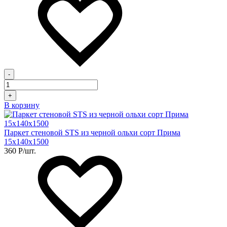
-
+
В корзину
Паркет стеновой STS из черной ольхи сорт Прима
15х140х1500
360
Р
/шт.