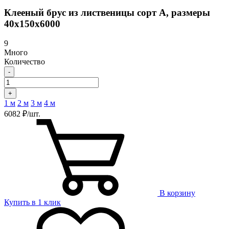
Клееный брус из лиственицы сорт А, размеры
40х150х6000
9
Много
Количество
-
+
1 м
2 м
3 м
4 м
6082 ₽/шт.
В корзину
Купить в 1 клик