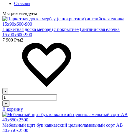
Отзывы
Мы рекомендуем
Паркетная доска мербау (с покрытием) английская елочка
15х90х600-900
7 900
Р
/м2
-
+
В корзину
Мебельный щит бук кавказский цельноламельный сорт АВ
40х650х2500