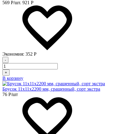
569
Р
/шт.
921
Р
Экономия:
352
Р
-
+
В корзину
Брусок 11х11х2200 мм, сращенный, сорт экстра
76
Р
/шт