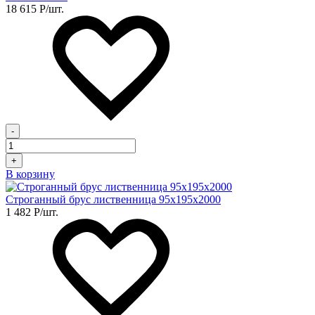
18 615
Р
/шт.
-
+
В корзину
Строганный брус лиственница 95х195х2000
1 482
Р
/шт.