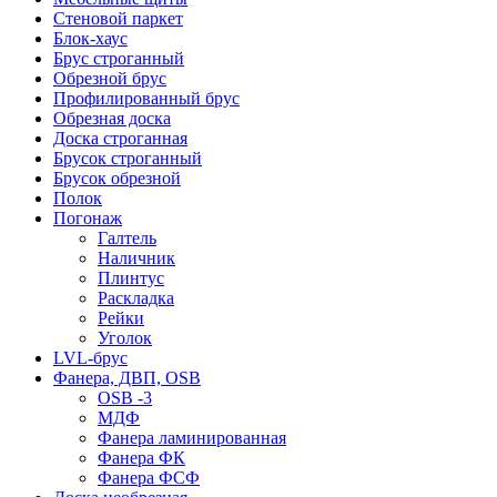
Стеновой паркет
Блок-хаус
Брус строганный
Обрезной брус
Профилированный брус
Обрезная доска
Доска строганная
Брусок строганный
Брусок обрезной
Полок
Погонаж
Галтель
Наличник
Плинтус
Раскладка
Рейки
Уголок
LVL-брус
Фанера, ДВП, OSB
OSB -3
МДФ
Фанера ламинированная
Фанера ФК
Фанера ФСФ