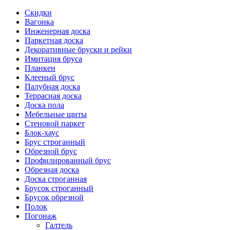
Скидки
Вагонка
Инженерная доска
Паркетная доска
Декоративные бруски и рейки
Имитация бруса
Планкен
Клееный брус
Палубная доска
Террасная доска
Доска пола
Мебельные щиты
Стеновой паркет
Блок-хаус
Брус строганный
Обрезной брус
Профилированный брус
Обрезная доска
Доска строганная
Брусок строганный
Брусок обрезной
Полок
Погонаж
Галтель