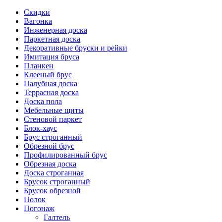
Скидки
Вагонка
Инженерная доска
Паркетная доска
Декоративные бруски и рейки
Имитация бруса
Планкен
Клееный брус
Палубная доска
Террасная доска
Доска пола
Мебельные щиты
Стеновой паркет
Блок-хаус
Брус строганный
Обрезной брус
Профилированный брус
Обрезная доска
Доска строганная
Брусок строганный
Брусок обрезной
Полок
Погонаж
Галтель