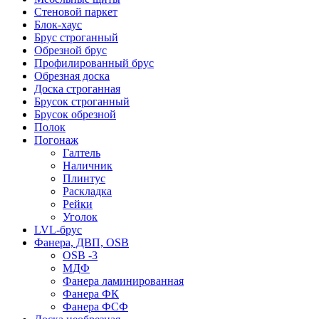
Стеновой паркет
Блок-хаус
Брус строганный
Обрезной брус
Профилированный брус
Обрезная доска
Доска строганная
Брусок строганный
Брусок обрезной
Полок
Погонаж
Галтель
Наличник
Плинтус
Раскладка
Рейки
Уголок
LVL-брус
Фанера, ДВП, OSB
OSB -3
МДФ
Фанера ламинированная
Фанера ФК
Фанера ФСФ