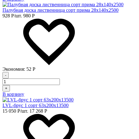
Палубная доска лиственница сорт прима 28х140х2500
928
Р
/шт.
980
Р
Экономия:
52
Р
-
+
В корзину
LVL-брус 1 сорт 63х200х13500
15 050
Р
/шт.
17 268
Р