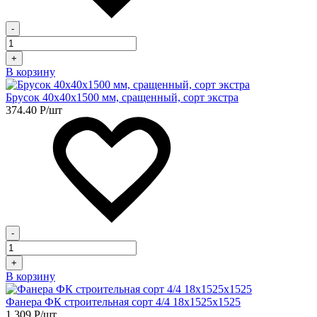
-
+
В корзину
Брусок 40х40х1500 мм, сращенный, сорт экстра
374.40
Р
/шт
-
+
В корзину
Фанера ФК строительная сорт 4/4 18х1525х1525
1 309
Р
/шт.