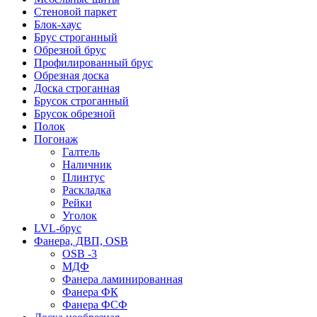
Стеновой паркет
Блок-хаус
Брус строганный
Обрезной брус
Профилированный брус
Обрезная доска
Доска строганная
Брусок строганный
Брусок обрезной
Полок
Погонаж
Галтель
Наличник
Плинтус
Раскладка
Рейки
Уголок
LVL-брус
Фанера, ДВП, OSB
OSB -3
МДФ
Фанера ламинированная
Фанера ФК
Фанера ФСФ