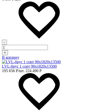
-
+
В корзину
LVL-брус 1 сорт 90х1820х13500
195 656
Р
/шт.
224 490
Р