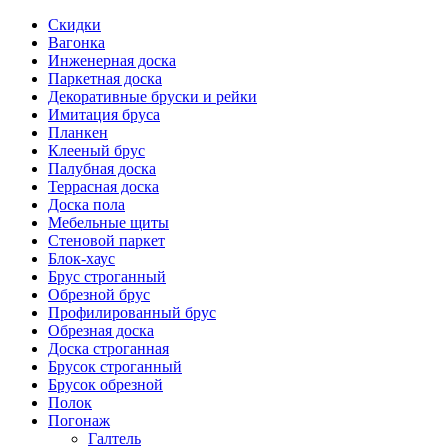
Скидки
Вагонка
Инженерная доска
Паркетная доска
Декоративные бруски и рейки
Имитация бруса
Планкен
Клееный брус
Палубная доска
Террасная доска
Доска пола
Мебельные щиты
Стеновой паркет
Блок-хаус
Брус строганный
Обрезной брус
Профилированный брус
Обрезная доска
Доска строганная
Брусок строганный
Брусок обрезной
Полок
Погонаж
Галтель