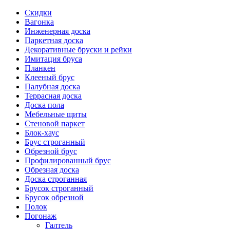
Скидки
Вагонка
Инженерная доска
Паркетная доска
Декоративные бруски и рейки
Имитация бруса
Планкен
Клееный брус
Палубная доска
Террасная доска
Доска пола
Мебельные щиты
Стеновой паркет
Блок-хаус
Брус строганный
Обрезной брус
Профилированный брус
Обрезная доска
Доска строганная
Брусок строганный
Брусок обрезной
Полок
Погонаж
Галтель