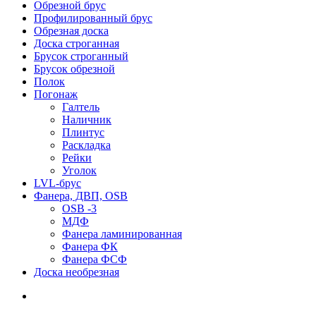
Обрезной брус
Профилированный брус
Обрезная доска
Доска строганная
Брусок строганный
Брусок обрезной
Полок
Погонаж
Галтель
Наличник
Плинтус
Раскладка
Рейки
Уголок
LVL-брус
Фанера, ДВП, OSB
OSB -3
МДФ
Фанера ламинированная
Фанера ФК
Фанера ФСФ
Доска необрезная