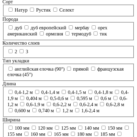
Сорт
Натур
Рустик
Селект
Порода
дуб
дуб европейский
мербау
орех
американский
ормозия
термодуб
тик
Количество слоев
2
3
Тип укладки
английская елочка (90°)
прямой
французская
елочка (45°)
Длина
0,4-1,2 м
0,4-1,4 м
0,4-1,5 м
0,4-1,8 м
0,4-
1,9 м
0,404 м
0,5-0,6 м
0,595 м
0,6 м
0,6-
1,2 м
0,6-1,9 м
0,6-2,2 м
0,6-2,4 м
0,6-2,8 м
0,600 м
0,740 м
1,2 м
1,6-2,4 м
Ширина
100 мм
120 мм
125 мм
140 мм
150 мм
155 мм
160 мм
165 мм
180 мм
185 мм