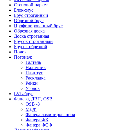
Стеновой паркет
Блок-хаус
Брус строганный
Обрезной брус
Профилированный брус
Обрезная доска
Доска строганная
Брусок строганный
Брусок обрезной
Полок
Погонаж
Галтель
Наличник
Плинтус
Раскладка
Рейки
Уголок
LVL-брус
Фанера, ДВП, OSB
OSB -3
МДФ
Фанера ламинированная
Фанера ФК
Фанера ФСФ