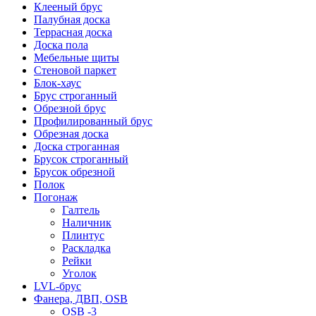
Клееный брус
Палубная доска
Террасная доска
Доска пола
Мебельные щиты
Стеновой паркет
Блок-хаус
Брус строганный
Обрезной брус
Профилированный брус
Обрезная доска
Доска строганная
Брусок строганный
Брусок обрезной
Полок
Погонаж
Галтель
Наличник
Плинтус
Раскладка
Рейки
Уголок
LVL-брус
Фанера, ДВП, OSB
OSB -3