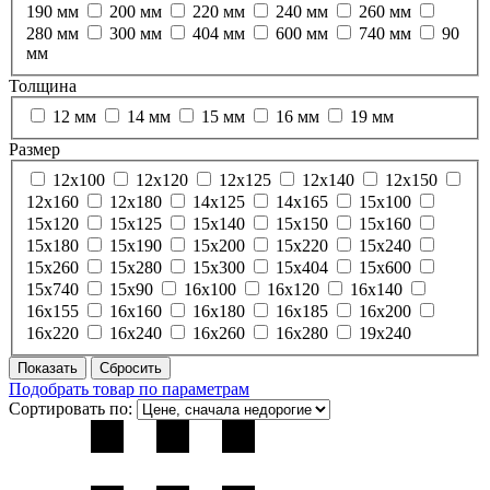
190 мм
200 мм
220 мм
240 мм
260 мм
280 мм
300 мм
404 мм
600 мм
740 мм
90
мм
Толщина
12 мм
14 мм
15 мм
16 мм
19 мм
Размер
12х100
12х120
12х125
12х140
12х150
12х160
12х180
14х125
14х165
15х100
15х120
15х125
15х140
15х150
15х160
15х180
15х190
15х200
15х220
15х240
15х260
15х280
15х300
15х404
15х600
15х740
15х90
16х100
16х120
16х140
16х155
16х160
16х180
16х185
16х200
16х220
16х240
16х260
16х280
19х240
Подобрать товар по параметрам
Сортировать по: