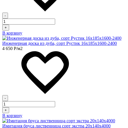
-
+
В корзину
Инженерная доска из дуба, сорт Рустик 16х185х1600-2400
4 650
Р
/м2
-
+
В корзину
Имитация бруса лиственница сорт экстра 20х140х4000