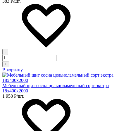
383
Р
/шт.
-
+
В корзину
Мебельный щит сосна цельноламельный сорт экстра
18х400х2000
1 958
Р
/шт.