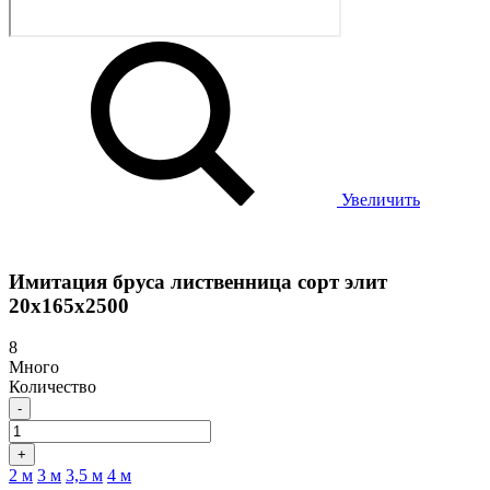
Увеличить
Имитация бруса лиственница сорт элит
20х165х2500
8
Много
Количество
-
+
2 м
3 м
3,5 м
4 м