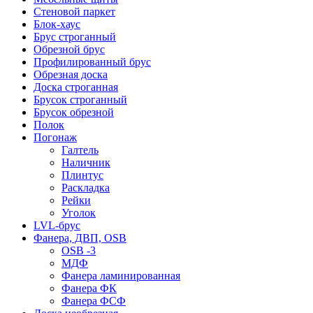
Стеновой паркет
Блок-хаус
Брус строганный
Обрезной брус
Профилированный брус
Обрезная доска
Доска строганная
Брусок строганный
Брусок обрезной
Полок
Погонаж
Галтель
Наличник
Плинтус
Раскладка
Рейки
Уголок
LVL-брус
Фанера, ДВП, OSB
OSB -3
МДФ
Фанера ламинированная
Фанера ФК
Фанера ФСФ