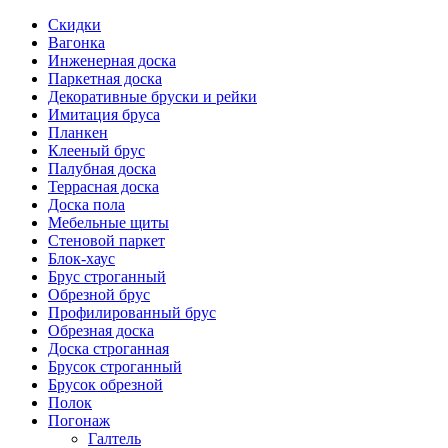
Скидки
Вагонка
Инженерная доска
Паркетная доска
Декоративные бруски и рейки
Имитация бруса
Планкен
Клееный брус
Палубная доска
Террасная доска
Доска пола
Мебельные щиты
Стеновой паркет
Блок-хаус
Брус строганный
Обрезной брус
Профилированный брус
Обрезная доска
Доска строганная
Брусок строганный
Брусок обрезной
Полок
Погонаж
Галтель