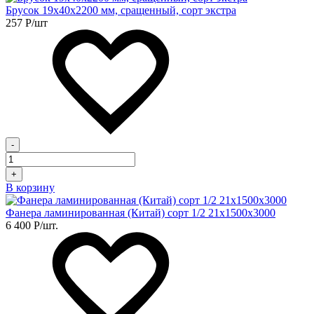
Брусок 19х40х2200 мм, сращенный, сорт экстра
257
Р
/шт
-
+
В корзину
Фанера ламинированная (Китай) сорт 1/2 21х1500х3000
6 400
Р
/шт.