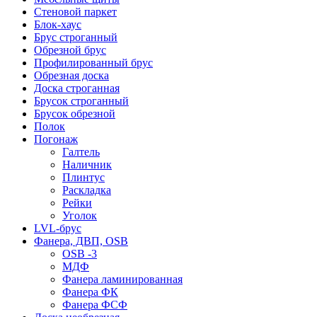
Стеновой паркет
Блок-хаус
Брус строганный
Обрезной брус
Профилированный брус
Обрезная доска
Доска строганная
Брусок строганный
Брусок обрезной
Полок
Погонаж
Галтель
Наличник
Плинтус
Раскладка
Рейки
Уголок
LVL-брус
Фанера, ДВП, OSB
OSB -3
МДФ
Фанера ламинированная
Фанера ФК
Фанера ФСФ