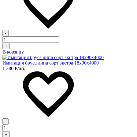
-
+
В корзину
Имитация бруса липа сорт экстра 18х90х4000
1 386
Р
/шт.
-
+