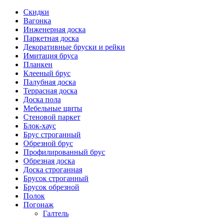
Скидки
Вагонка
Инженерная доска
Паркетная доска
Декоративные бруски и рейки
Имитация бруса
Планкен
Клееный брус
Палубная доска
Террасная доска
Доска пола
Мебельные щиты
Стеновой паркет
Блок-хаус
Брус строганный
Обрезной брус
Профилированный брус
Обрезная доска
Доска строганная
Брусок строганный
Брусок обрезной
Полок
Погонаж
Галтель