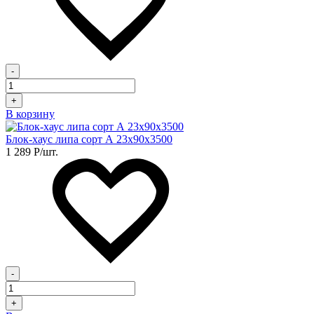
-
+
В корзину
Блок-хаус липа сорт А 23х90х3500
1 289
Р
/шт.
-
+