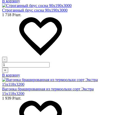
В корзину
Строганный брус сосна 90х190х3000
1 718
Р
/шт.
-
+
В корзину
Вагонка брашированная из термоольхи сорт Экстра
15х118х3200
1 939
Р
/шт.