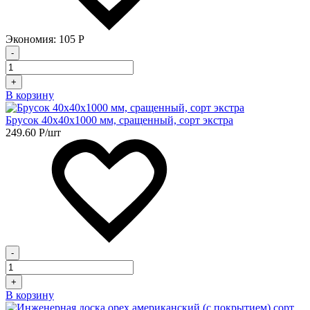
Экономия:
105
Р
-
+
В корзину
Брусок 40х40х1000 мм, сращенный, сорт экстра
249.60
Р
/шт
-
+
В корзину