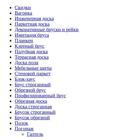
Скидки
Вагонка
Инженерная доска
Паркетная доска
Декоративные бруски и рейки
Имитация бруса
Планкен
Клееный брус
Палубная доска
Террасная доска
Доска пола
Мебельные щиты
Стеновой паркет
Блок-хаус
Брус строганный
Обрезной брус
Профилированный брус
Обрезная доска
Доска строганная
Брусок строганный
Брусок обрезной
Полок
Погонаж
Галтель