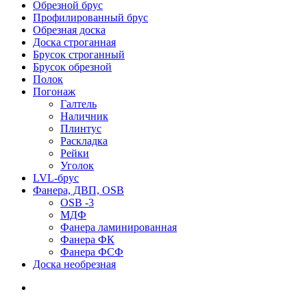
Обрезной брус
Профилированный брус
Обрезная доска
Доска строганная
Брусок строганный
Брусок обрезной
Полок
Погонаж
Галтель
Наличник
Плинтус
Раскладка
Рейки
Уголок
LVL-брус
Фанера, ДВП, OSB
OSB -3
МДФ
Фанера ламинированная
Фанера ФК
Фанера ФСФ
Доска необрезная