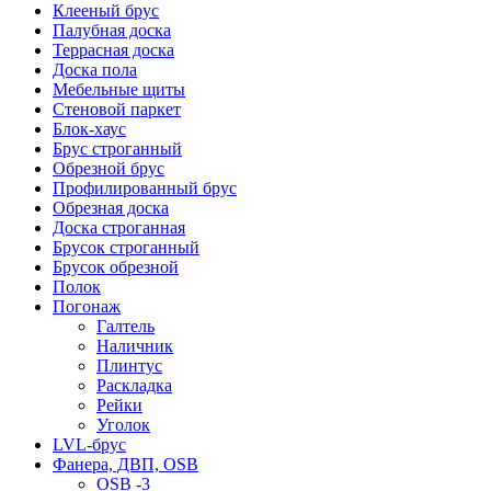
Клееный брус
Палубная доска
Террасная доска
Доска пола
Мебельные щиты
Стеновой паркет
Блок-хаус
Брус строганный
Обрезной брус
Профилированный брус
Обрезная доска
Доска строганная
Брусок строганный
Брусок обрезной
Полок
Погонаж
Галтель
Наличник
Плинтус
Раскладка
Рейки
Уголок
LVL-брус
Фанера, ДВП, OSB
OSB -3