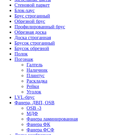
Стеновой паркет
Блок-хаус
Брус строганный
Обрезной брус
Профилированный брус
Обрезная доска
Доска строганная
Брусок строганный
Брусок обрезной
Полок
Погонаж
Галтель
Наличник
Плинтус
Раскладка
Рейки
Уголок
LVL-брус
Фанера, ДВП, OSB
OSB -3
МДФ
Фанера ламинированная
Фанера ФК
Фанера ФСФ