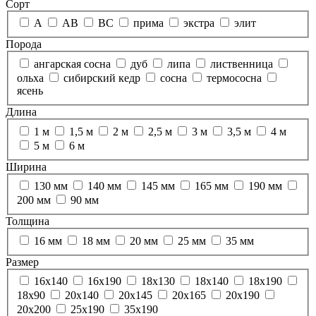
Сорт
А
АВ
ВС
прима
экстра
элит
Порода
ангарская сосна
дуб
липа
лиственница
ольха
сибирский кедр
сосна
термососна
ясень
Длина
1 м
1,5 м
2 м
2,5 м
3 м
3,5 м
4 м
5 м
6 м
Ширина
130 мм
140 мм
145 мм
165 мм
190 мм
200 мм
90 мм
Толщина
16 мм
18 мм
20 мм
25 мм
35 мм
Размер
16х140
16х190
18х130
18х140
18х190
18х90
20х140
20х145
20х165
20х190
20х200
25х190
35х190