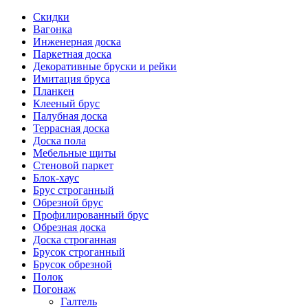
Скидки
Вагонка
Инженерная доска
Паркетная доска
Декоративные бруски и рейки
Имитация бруса
Планкен
Клееный брус
Палубная доска
Террасная доска
Доска пола
Мебельные щиты
Стеновой паркет
Блок-хаус
Брус строганный
Обрезной брус
Профилированный брус
Обрезная доска
Доска строганная
Брусок строганный
Брусок обрезной
Полок
Погонаж
Галтель