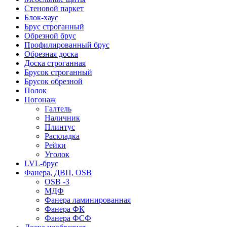
Стеновой паркет
Блок-хаус
Брус строганный
Обрезной брус
Профилированный брус
Обрезная доска
Доска строганная
Брусок строганный
Брусок обрезной
Полок
Погонаж
Галтель
Наличник
Плинтус
Раскладка
Рейки
Уголок
LVL-брус
Фанера, ДВП, OSB
OSB -3
МДФ
Фанера ламинированная
Фанера ФК
Фанера ФСФ