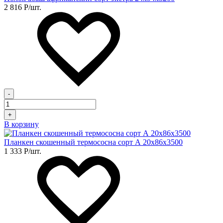
2 816
Р
/шт.
-
+
В корзину
Планкен скошенный термососна сорт А 20х86х3500
1 333
Р
/шт.