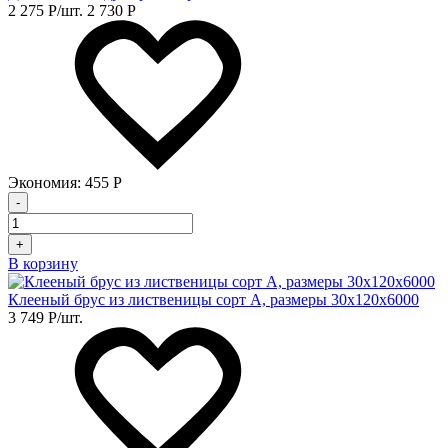
2 275
Р
/шт.
2 730
Р
Экономия:
455
Р
-
+
В корзину
Клееный брус из лиственицы сорт А, размеры 30х120х6000
3 749
Р
/шт.