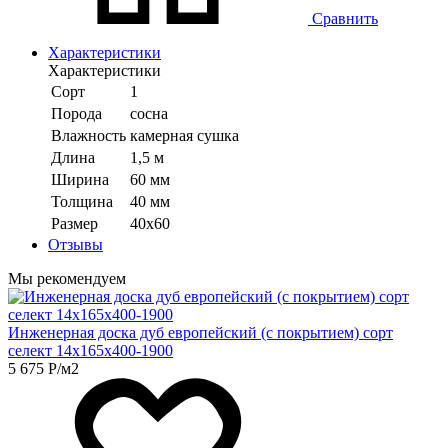
Сравнить
Характеристики
Характеристики
Сорт
1
Порода
сосна
Влажность
камерная сушка
Длина
1,5 м
Ширина
60 мм
Толщина
40 мм
Размер
40х60
Отзывы
Мы рекомендуем
Инженерная доска дуб европейский (с покрытием) сорт
селект 14х165х400-1900
5 675
Р
/м2