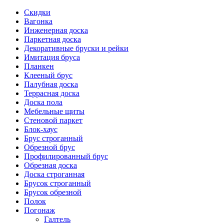
Скидки
Вагонка
Инженерная доска
Паркетная доска
Декоративные бруски и рейки
Имитация бруса
Планкен
Клееный брус
Палубная доска
Террасная доска
Доска пола
Мебельные щиты
Стеновой паркет
Блок-хаус
Брус строганный
Обрезной брус
Профилированный брус
Обрезная доска
Доска строганная
Брусок строганный
Брусок обрезной
Полок
Погонаж
Галтель