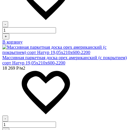
-
+
В корзину
Массивная паркетная доска орех американский (с покрытием)
сорт Натур 19,05х210х600-2200
18 269
Р
/м2
-