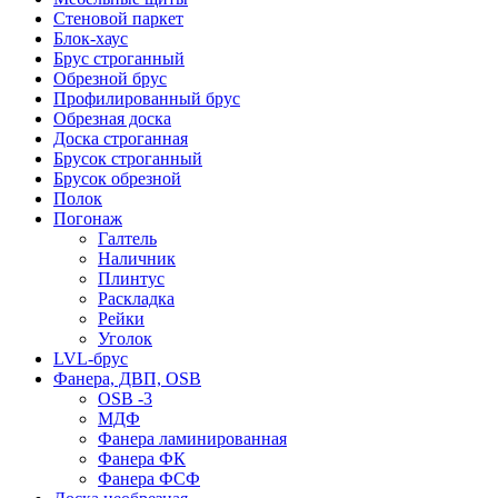
Стеновой паркет
Блок-хаус
Брус строганный
Обрезной брус
Профилированный брус
Обрезная доска
Доска строганная
Брусок строганный
Брусок обрезной
Полок
Погонаж
Галтель
Наличник
Плинтус
Раскладка
Рейки
Уголок
LVL-брус
Фанера, ДВП, OSB
OSB -3
МДФ
Фанера ламинированная
Фанера ФК
Фанера ФСФ