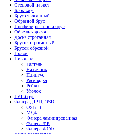
Стеновой паркет
Блок-хаус
Брус строганный
Обрезной брус
Профилированный брус
Обрезная доска
Доска строганная
Брусок строганный
Брусок обрезной
Полок
Погонаж
Галтель
Наличник
Плинтус
Раскладка
Рейки
Уголок
LVL-брус
Фанера, ДВП, OSB
OSB -3
МДФ
Фанера ламинированная
Фанера ФК
Фанера ФСФ