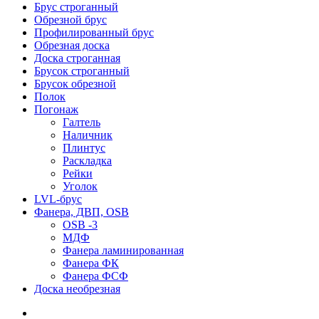
Брус строганный
Обрезной брус
Профилированный брус
Обрезная доска
Доска строганная
Брусок строганный
Брусок обрезной
Полок
Погонаж
Галтель
Наличник
Плинтус
Раскладка
Рейки
Уголок
LVL-брус
Фанера, ДВП, OSB
OSB -3
МДФ
Фанера ламинированная
Фанера ФК
Фанера ФСФ
Доска необрезная