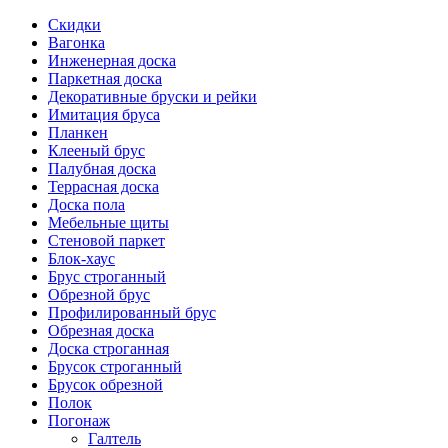
Скидки
Вагонка
Инженерная доска
Паркетная доска
Декоративные бруски и рейки
Имитация бруса
Планкен
Клееный брус
Палубная доска
Террасная доска
Доска пола
Мебельные щиты
Стеновой паркет
Блок-хаус
Брус строганный
Обрезной брус
Профилированный брус
Обрезная доска
Доска строганная
Брусок строганный
Брусок обрезной
Полок
Погонаж
Галтель