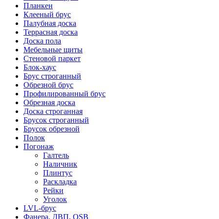
Планкен
Клееный брус
Палубная доска
Террасная доска
Доска пола
Мебельные щиты
Стеновой паркет
Блок-хаус
Брус строганный
Обрезной брус
Профилированный брус
Обрезная доска
Доска строганная
Брусок строганный
Брусок обрезной
Полок
Погонаж
Галтель
Наличник
Плинтус
Раскладка
Рейки
Уголок
LVL-брус
Фанера, ДВП, OSB