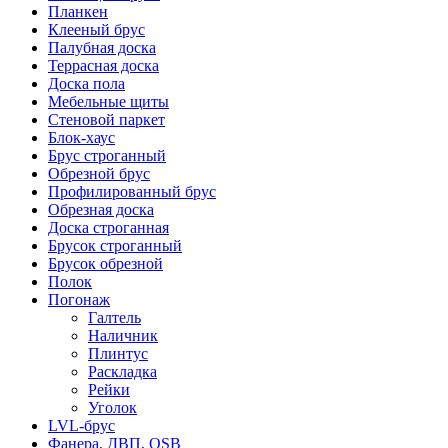
Планкен
Клееный брус
Палубная доска
Террасная доска
Доска пола
Мебельные щиты
Стеновой паркет
Блок-хаус
Брус строганный
Обрезной брус
Профилированный брус
Обрезная доска
Доска строганная
Брусок строганный
Брусок обрезной
Полок
Погонаж
Галтель
Наличник
Плинтус
Раскладка
Рейки
Уголок
LVL-брус
Фанера, ДВП, OSB