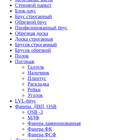
Стеновой паркет
Блок-хаус
Брус строганный
Обрезной брус
Профилированный брус
Обрезная доска
Доска строганная
Брусок строганный
Брусок обрезной
Полок
Погонаж
Галтель
Наличник
Плинтус
Раскладка
Рейки
Уголок
LVL-брус
Фанера, ДВП, OSB
OSB -3
МДФ
Фанера ламинированная
Фанера ФК
Фанера ФСФ