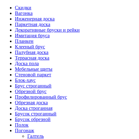
Скидки
Вагонка
Инженерная доска
Паркетная доска
Декоративные бруски и рейки
Имитация бруса
Планкен
Клееный брус
Палубная доска
Террасная доска
Доска пола
Мебельные щиты
Стеновой паркет
Блок-хаус
Брус строганный
Обрезной брус
Профилированный брус
Обрезная доска
Доска строганная
Брусок строганный
Брусок обрезной
Полок
Погонаж
Галтель