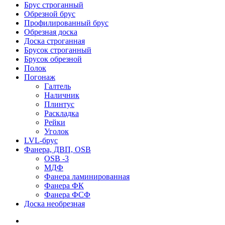
Брус строганный
Обрезной брус
Профилированный брус
Обрезная доска
Доска строганная
Брусок строганный
Брусок обрезной
Полок
Погонаж
Галтель
Наличник
Плинтус
Раскладка
Рейки
Уголок
LVL-брус
Фанера, ДВП, OSB
OSB -3
МДФ
Фанера ламинированная
Фанера ФК
Фанера ФСФ
Доска необрезная