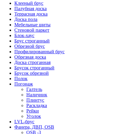
Клееный брус
Палубная доска
Террасная доска
Доска пола
Мебельные щиты
Стеновой паркет
Блок-хаус
Брус строганный
Обрезной брус
Профилированный брус
Обрезная доска
Доска строганная
Брусок строганный
Брусок обрезной
Полок
Погонаж
Галтель
Наличник
Плинтус
Раскладка
Рейки
Уголок
LVL-брус
Фанера, ДВП, OSB
OSB -3