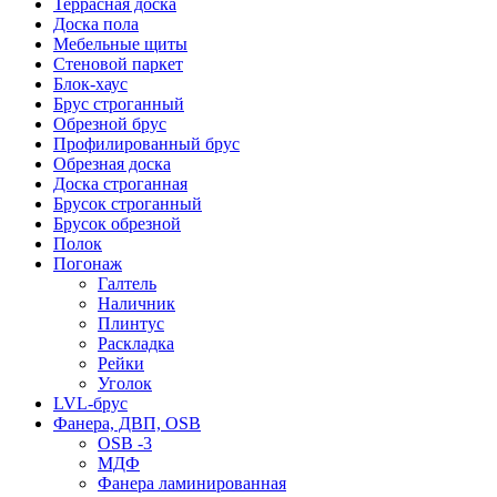
Террасная доска
Доска пола
Мебельные щиты
Стеновой паркет
Блок-хаус
Брус строганный
Обрезной брус
Профилированный брус
Обрезная доска
Доска строганная
Брусок строганный
Брусок обрезной
Полок
Погонаж
Галтель
Наличник
Плинтус
Раскладка
Рейки
Уголок
LVL-брус
Фанера, ДВП, OSB
OSB -3
МДФ
Фанера ламинированная