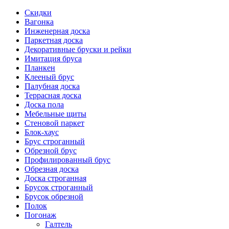
Скидки
Вагонка
Инженерная доска
Паркетная доска
Декоративные бруски и рейки
Имитация бруса
Планкен
Клееный брус
Палубная доска
Террасная доска
Доска пола
Мебельные щиты
Стеновой паркет
Блок-хаус
Брус строганный
Обрезной брус
Профилированный брус
Обрезная доска
Доска строганная
Брусок строганный
Брусок обрезной
Полок
Погонаж
Галтель