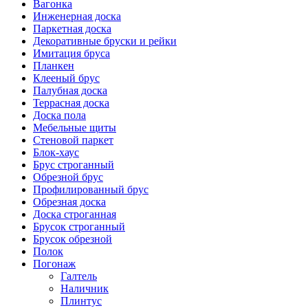
Вагонка
Инженерная доска
Паркетная доска
Декоративные бруски и рейки
Имитация бруса
Планкен
Клееный брус
Палубная доска
Террасная доска
Доска пола
Мебельные щиты
Стеновой паркет
Блок-хаус
Брус строганный
Обрезной брус
Профилированный брус
Обрезная доска
Доска строганная
Брусок строганный
Брусок обрезной
Полок
Погонаж
Галтель
Наличник
Плинтус