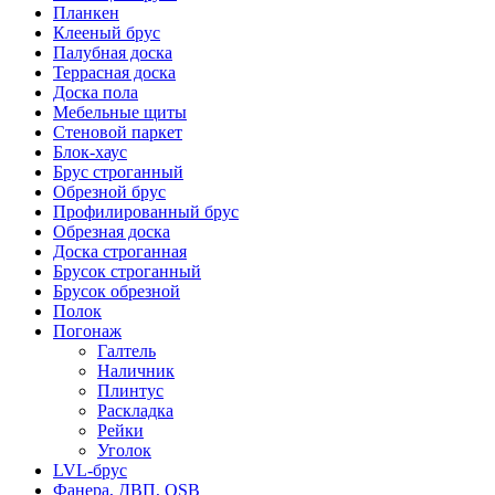
Планкен
Клееный брус
Палубная доска
Террасная доска
Доска пола
Мебельные щиты
Стеновой паркет
Блок-хаус
Брус строганный
Обрезной брус
Профилированный брус
Обрезная доска
Доска строганная
Брусок строганный
Брусок обрезной
Полок
Погонаж
Галтель
Наличник
Плинтус
Раскладка
Рейки
Уголок
LVL-брус
Фанера, ДВП, OSB