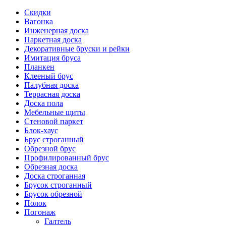
Скидки
Вагонка
Инженерная доска
Паркетная доска
Декоративные бруски и рейки
Имитация бруса
Планкен
Клееный брус
Палубная доска
Террасная доска
Доска пола
Мебельные щиты
Стеновой паркет
Блок-хаус
Брус строганный
Обрезной брус
Профилированный брус
Обрезная доска
Доска строганная
Брусок строганный
Брусок обрезной
Полок
Погонаж
Галтель