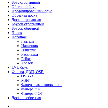
Брус строганный
Обрезной брус
Профилированный брус
Обрезная доска
Доска строганная
Брусок строганный
Брусок обрезной
Полок
Погонаж
Галтель
Наличник
Плинтус
Раскладка
Рейки
Уголок
LVL-брус
Фанера, ДВП, OSB
OSB -3
МДФ
Фанера ламинированная
Фанера ФК
Фанера ФСФ
Доска необрезная