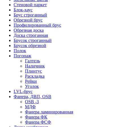
Стеновой паркет
Блок-хаус
Брус строганный
Обрезной брус
Профилированный брус
Обрезная доска
Доска строганная
Брусок строганный
Брусок обрезной
Полок
Погонаж
Галтель
Наличник
Плинтус
Раскладка
Рейки
Уголок
LVL-брус
Фанера, ДВП, OSB
OSB -3
МДФ
Фанера ламинированная
Фанера ФК
Фанера ФСФ